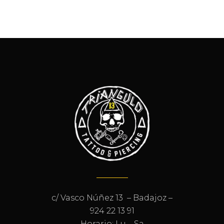
c/ Vasco Núñez 13 – Badajoz –
924 22 13 91
Horario: Lu – Sa