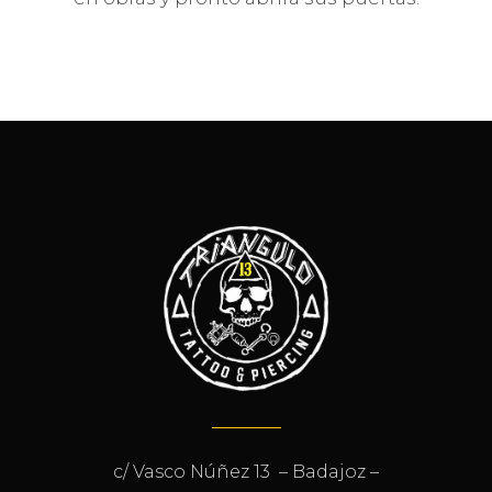
c/ Vasco Núñez 13 – Badajoz –