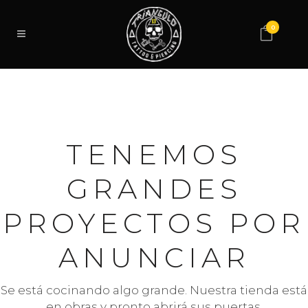
0
TENEMOS
GRANDES
PROYECTOS POR
ANUNCIAR
Se está cocinando algo grande. Nuestra tienda está
en obras y pronto abrirá sus puertas.