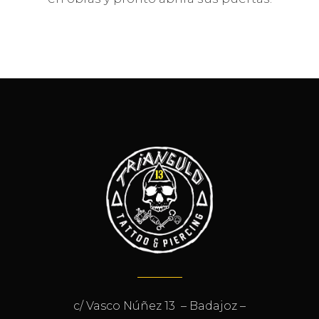
c/ Vasco Núñez 13 – Badajoz –