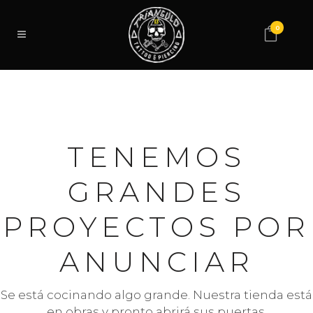
0
TENEMOS
GRANDES
PROYECTOS POR
ANUNCIAR
Se está cocinando algo grande. Nuestra tienda está
en obras y pronto abrirá sus puertas.