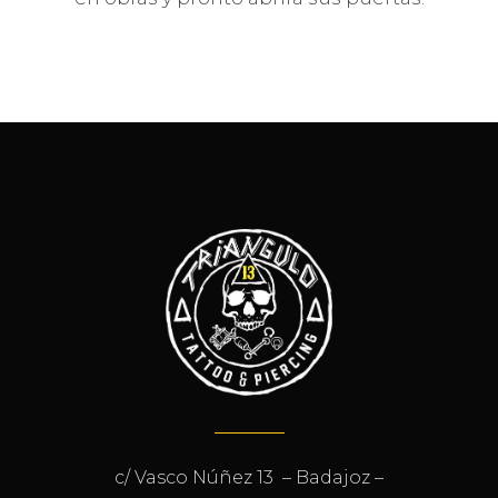
c/ Vasco Núñez 13 – Badajoz –