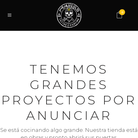
0
TENEMOS
GRANDES
PROYECTOS POR
ANUNCIAR
Se está cocinando algo grande. Nuestra tienda está
en obras y pronto abrirá sus puertas.