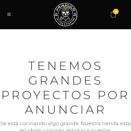
0
TENEMOS
GRANDES
PROYECTOS POR
ANUNCIAR
Se está cocinando algo grande. Nuestra tienda está
en obras y pronto abrirá sus puertas.