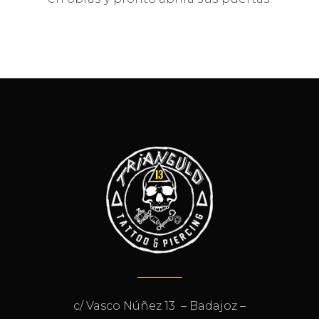
c/ Vasco Núñez 13 – Badajoz –