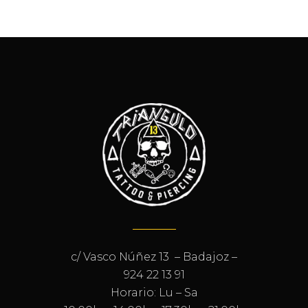
c/ Vasco Núñez 13 – Badajoz –
924 22 13 91
Horario: Lu – Sa