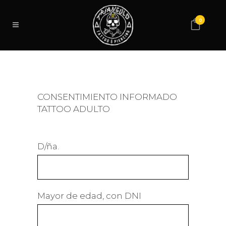
0
CONSENTIMIENTO INFORMADO
TATTOO ADULTO
D/ña.
Mayor de edad, con DNI