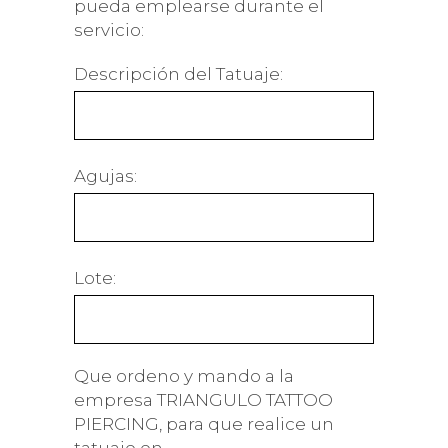
pueda emplearse durante el
servicio:
Descripción del Tatuaje:
Agujas:
Lote:
Que ordeno y mando a la
empresa TRIANGULO TATTOO
PIERCING, para que realice un