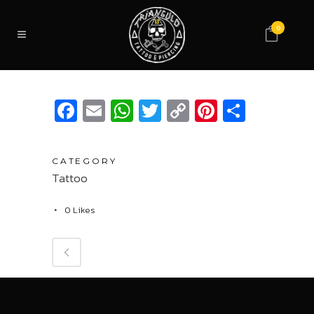
0
Facebook
Email
WhatsApp
Twitter
Copy
Pinterest
Compar
Link
CATEGORY
Tattoo
0
Likes