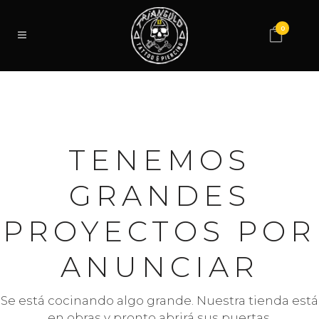
0
TENEMOS
GRANDES
PROYECTOS POR
ANUNCIAR
Se está cocinando algo grande. Nuestra tienda está
en obras y pronto abrirá sus puertas.