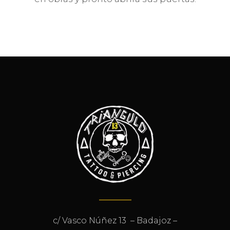
c/ Vasco Núñez 13 – Badajoz –