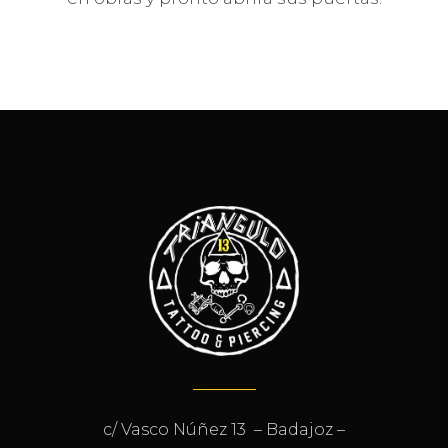
c/ Vasco Núñez 13 – Badajoz –