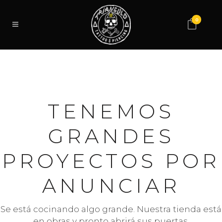
0
TENEMOS
GRANDES
PROYECTOS POR
ANUNCIAR
Se está cocinando algo grande. Nuestra tienda está
en obras y pronto abrirá sus puertas.