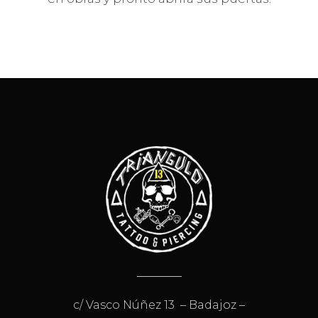
c/ Vasco Núñez 13 – Badajoz –