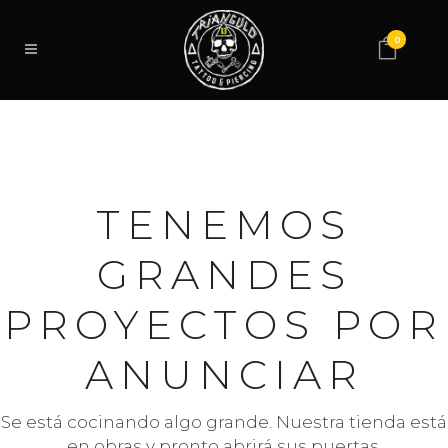
0
TENEMOS
GRANDES
PROYECTOS POR
ANUNCIAR
Se está cocinando algo grande. Nuestra tienda está
en obras y pronto abrirá sus puertas.