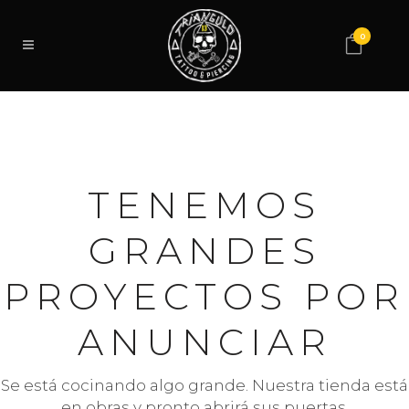
0
TENEMOS
GRANDES
PROYECTOS POR
ANUNCIAR
Se está cocinando algo grande. Nuestra tienda está
en obras y pronto abrirá sus puertas.