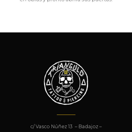
c/ Vasco Núñez 13 – Badajoz –