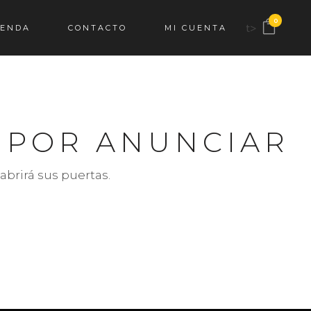
0
t>
IENDA
CONTACTO
MI CUENTA
 POR ANUNCIAR
abrirá sus puertas.