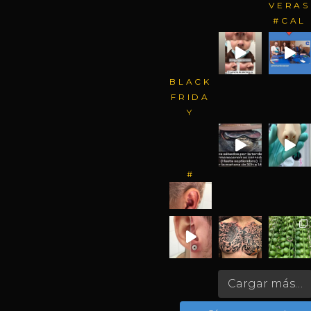
VERAS
#CAL
BLACK
FRIDA
Y
DESC
UENT
O D
#
Cargar más…