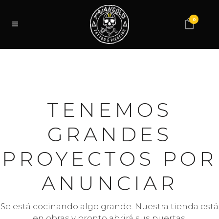
0
TENEMOS
GRANDES
PROYECTOS POR
ANUNCIAR
Se está cocinando algo grande. Nuestra tienda está
en obras y pronto abrirá sus puertas.