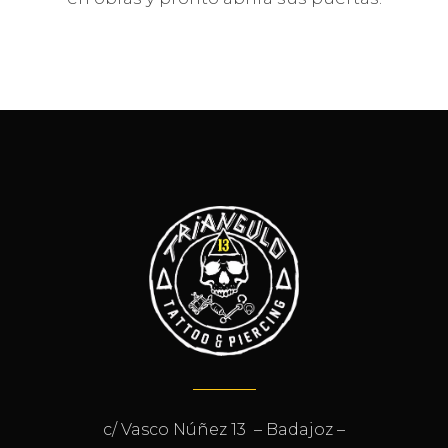
c/ Vasco Núñez 13 – Badajoz –